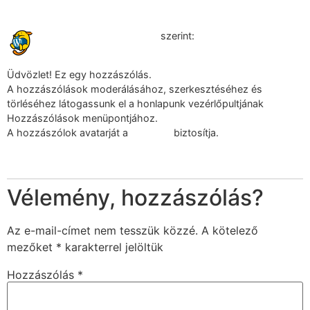
2022.05.30. - 12:05
WordPress Commenter
szerint:
Üdvözlet! Ez egy hozzászólás.
A hozzászólások moderálásához, szerkesztéséhez és
törléséhez látogassunk el a honlapunk vezérlőpultjának
Hozzászólások menüpontjához.
A hozzászólok avatarját a
Gravatar
biztosítja.
Válasz
Vélemény, hozzászólás?
Az e-mail-címet nem tesszük közzé.
A kötelező
mezőket
*
karakterrel jelöltük
Hozzászólás
*