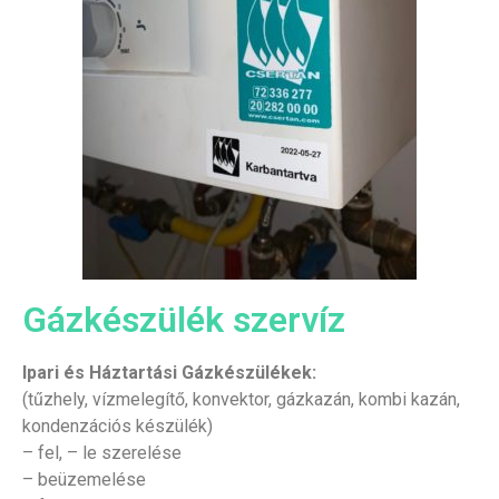
Gázkészülék szervíz
Ipari és Há
ztartási Gázkészülékek:
(tűzhely, vízmelegítő, konvektor, gázkazán, kombi kazán,
kondenzációs készülék)
– fel, – le szerelése
– beüzemelése