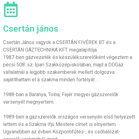
Csertán jános
Csertán János vagyok a CSERTÁN FIVÉREK BT. és a
CSERTÁN GÁZTECHNIKA KFT. megalapítója.
1987-ben gázvezeték és készülékszerelőként végeztem a
pécsi 508. sz. Ipari Szakközépiskolában, majd a DDGáz
vállalatnál a legjobb szakemberek mellett dolgozva
sajátíthattam el a szakma minden fortélyát . .
.
1988-ban a Baranya, Tolna, Fejér megyei gázszerelők
versenyét megnyertem. .
.
1989-ben a gázszerelők országos versenyén első helyezett
lettem és a Szakma Ifjú Mestere címet is elnyertem.
Ugyanebben az évben Központifűtés-, és csőhálózat-