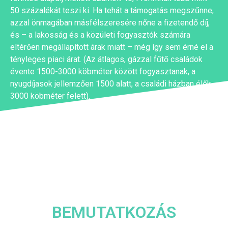
50 százalékát teszi ki. Ha tehát a támogatás megszűnne,
azzal önmagában másfélszeresére nőne a fizetendő díj,
és – a lakosság és a közületi fogyasztók számára
eltérően megállapított árak miatt – még így sem érné el a
tényleges piaci árat. (Az átlagos, gázzal fűtő családok
évente 1500-3000 köbméter között fogyasztanak, a
nyugdíjasok jellemzően 1500 alatt, a családi házban élők
3000 köbméter felett).
BEMUTATKOZÁS