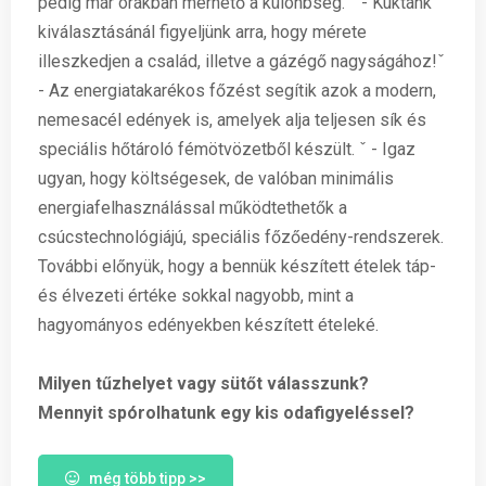
pedig már órákban mérhető a különbség. ˇ - Kuktánk
kiválasztásánál figyeljünk arra, hogy mérete
illeszkedjen a család, illetve a gázégő nagyságához!ˇ
- Az energiatakarékos főzést segítik azok a modern,
nemesacél edények is, amelyek alja teljesen sík és
speciális hőtároló fémötvözetből készült. ˇ - Igaz
ugyan, hogy költségesek, de valóban minimális
energiafelhasználással működtethetők a
csúcstechnológiájú, speciális főzőedény-rendszerek.
További előnyük, hogy a bennük készített ételek táp-
és élvezeti értéke sokkal nagyobb, mint a
hagyományos edényekben készített ételeké.
Milyen tűzhelyet vagy sütőt válasszunk?
Mennyit spórolhatunk egy kis odafigyeléssel?
még több tipp >>