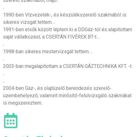
szerelő szakmából, majd .
.
1990-ben Vízvezeték-, és készülékszerelő szakmából is
sikeres vizsgát tettem. .
1991-ben elsők között léptem ki a DDGáz-tól és alapítottam
saját vállalkozást, a CSERTÁN FIVÉREK BT-t. .
.
1998-ban sikeres mestervizsgát tettem. .
.
2003-ban megalapítottam a CSERTÁN GÁZTECHNIKA KFT. -t.
.
.
2004-ben Gáz-, és olajtüzelő berendezés szerelő-
üzembehelyező, valamint minősítő-felülvizsgáló szakmákat
is megszereztem.