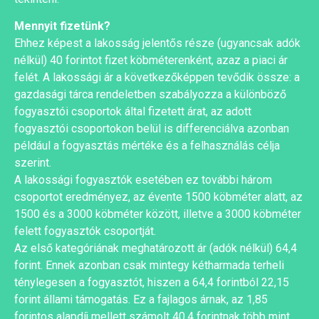
Mennyit fizetünk?
Ehhez képest a lakosság jelentős része (ugyancsak adók
nélkül) 40 forintot fizet köbméterenként, azaz a piaci ár
felét. A lakossági ár a következőképpen tevődik össze: a
gazdasági tárca rendeletben szabályozza a különböző
fogyasztói csoportok által fizetett árat, az adott
fogyasztói csoportokon belül is differenciálva azonban
például a fogyasztás mértéke és a felhasználás célja
szerint.
A lakossági fogyasztók esetében ez további három
csoportot eredményez, az évente 1500 köbméter alatt, az
1500 és a 3000 köbméter között, illetve a 3000 köbméter
felett fogyasztók csoportját.
Az első kategóriának meghatározott ár (adók nélkül) 64,4
forint. Ennek azonban csak mintegy kétharmada terheli
ténylegesen a fogyasztót, hiszen a 64,4 forintból 22,15
forint állami támogatás. Ez a fajlagos árnak, az 1,85
forintos alapdíj mellett számolt 40,4 forintnak több mint