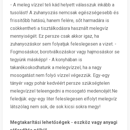
- A meleg vízzel teli kád helyett válasszuk inkább a
tusolást! A zuhanyozás nemcsak egészségesebb és
frissitőbb hatású, hanem felére, sőt harmadára is
csökkentheti a tisztálkodásra használt melegvíz
mennyiségét. Ez persze csak akkor igaz, ha
zuhanyozáskor sem folyatjuk feleslegesen a vizet. -
Fogmosáskor, borotválkozáskor vagy hajmosáskor se
tegyünk másképp! - A konyhában is
takarékoskodhatunk a melegvízzel, ha a nagy
mosogatást nem folyó vízzel végezzük. Egy-egy
tányér vagy pohár kedvéért persze szükségtelen
melegvízzel teleengedni a mosogató medencéjét.Ne
feledjük: egy-egy liter feleslegesen elfolyt melegvíz
látszólag nem sok, de sok kicsi sokra megy!
Megtakarítási lehetőségek - eszköz vagy anyagi