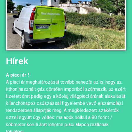
Hírek
A piaci ár !
A piaci ár meghatározását tovább nehezíti az is, hogy az
itthon használt gáz döntően importból származik, az ezért
fizetett árat pedig egy a kőolaj világpiaci árának alakulását
kilenchónapos csúszással figyelembe vevő elszámolási
rendszerben állapítják meg. A megkérdezett szakértők
ezzel együtt úgy vélték: ma adók nélkül a 80 forint /
köbméter körüli árat lehetne piaci alapon reálisnak
tekinteni.