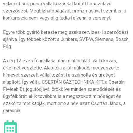
valamint sok pécsi vállalkozással kötött hosszútávú
szerződést. Megbízhatóságával, profizmusával szemben a
konkurencia nem, vagy alig tudta felvenni a versenyt.
Egyre több gyártó kereste meg szakszervizes-i szerződést
ajánlva. Így többek között a Junkers, SVT-W, Siemens, Bosch,
Fég.
A cég 12 éves fennállása után mint családi vállalkozás,
értelmét vesztette. Alapítója a jól működő, megyeszerte
hírnevet szerzett vállalkozást felszámolta és új céget
alapított. Így vált a CSERTÁN GÁZTECHNIKA KFT. a Csertán
Fivérek Bt. jogutódjává, örökölve minden szerződését és
ügyfélkörét, akik továbbra is a megszokott minőséget és
szakértelmet kapják, mert erre a név, azaz Csertán János, a
garancia.