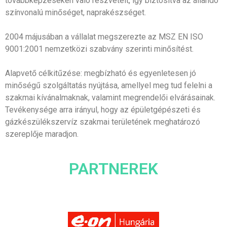
továbbképzéseken való részvételt, így biztosítva az állandó
színvonalú minőséget, naprakészséget.
2004 májusában a vállalat megszerezte az MSZ EN ISO
9001:2001 nemzetközi szabvány szerinti minősítést.
Alapvető célkitűzése: megbízható és egyenletesen jó
minőségű szolgáltatás nyújtása, amellyel meg tud felelni a
szakmai kívánalmaknak, valamint megrendelői elvárásainak.
Tevékenysége arra irányul, hogy az épületgépészeti és
gázkészülékszervíz szakmai területének meghatározó
szereplője maradjon.
PARTNEREK