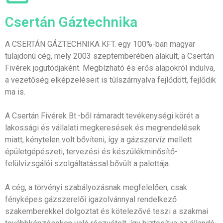
Csertán Gáztechnika
A CSERTÁN GÁZTECHNIKA KFT. egy 100%-ban magyar
tulajdonú cég, mely 2003 szeptemberében alakult, a Csertán
Fivérek jogutódjaként. Megbízható és erős alapokról indulva,
a vezetőség elképzeléseit is túlszárnyalva fejlődött, fejlődik
ma is.
A Csertán Fivérek Bt.-ből rámaradt tevékenységi körét a
lakossági és vállalati megkeresések és megrendelések
miatt, kénytelen volt bővíteni, így a gázszervíz mellett
épületgépészeti, tervezési és készülékminősítő-
felülvizsgálói szolgáltatással bővült a palettája.
A cég, a törvényi szabályozásnak megfelelően, csak
fényképes gázszerelői igazolvánnyal rendelkező
szakemberekkel dolgoztat és kötelezővé teszi a szakmai