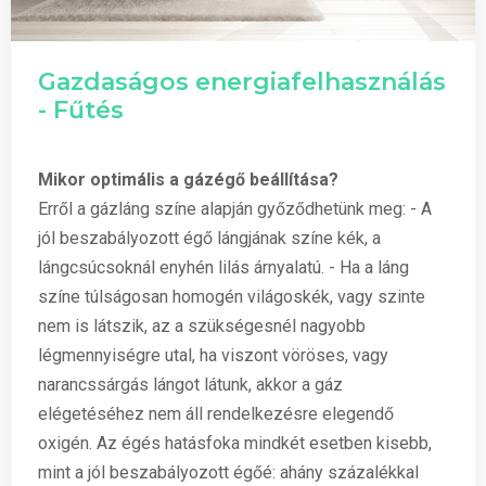
Gazdaságos energiafelhasználás
- Fűtés
Mikor optimális a gázégő beállítása?
Erről a gázláng színe alapján győződhetünk meg: - A
jól beszabályozott égő lángjának színe kék, a
lángcsúcsoknál enyhén lilás árnyalatú. - Ha a láng
színe túlságosan homogén világoskék, vagy szinte
nem is látszik, az a szükségesnél nagyobb
légmennyiségre utal, ha viszont vöröses, vagy
narancssárgás lángot látunk, akkor a gáz
elégetéséhez nem áll rendelkezésre elegendő
oxigén. Az égés hatásfoka mindkét esetben kisebb,
mint a jól beszabályozott égőé: ahány százalékkal