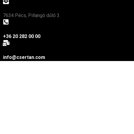
7634 Pécs, Pillangó dűlő 3.
+36 20 282 00 00
info@csertan.com