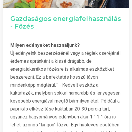
Gazdaságos energiafelhasználás
- Főzés
Milyen edényeket használjunk?
Új edényeink beszerzésénél vagy a régiek cseréjénél
érdemes apránként a kissé drágább, de
energiatakarékos főzésre is alkalmas eszközöket
beszerezni. Ez a befektetés hosszú távon
mindenképp mégtérül.ˇ - Kedvelt eszköz a
kuktafazék, melyben sokkal hamarabb és lényegesen
kevesebb energiával megfő bármilyen étel. Például a
paprikás elkészítése kuktában 20-30 percig tart,
ugyanez hagyományos edényben akár 1 ° 1 1 óra is
lehet, azonos "lángon" főzve. Egy húsleves esetében