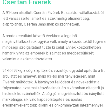
Csertán Fivérek
A 91-ben alapított Csertán Fivérek Bt. családi vállalkozásból
lett városszerte ismert és szakmailag elismert cég,
alapítójának, Csertán Jánosnak köszönhetően.
A rendszerváltást követő években a legelső
magánvállalkozások egyike volt, amely a kezdetektől fogva a
minőségi szolgáltatást tűzte ki célul. Ennek köszönhetően
hamar kivívta az emberek bizalmát és megbecsülését,
valamint a szakma tiszteletét.
91-től 93-ig a cég alapítója és vezetője egyedül építette a Bt.
arculatát és hírnevét, majd 93-tól már ténylegesen, mint
Fivérek működtek. A látványos fejlődést és növekedést a
folyamatos szakmai képzéseknek és a városban elterjedt jó
hírüknek köszönhették. A cég, jól megválasztott és irányított
marketingje, a kiváló kapcsolatépítés és ápolás
eredményeként több állami és önkormányzati intézménnyel,