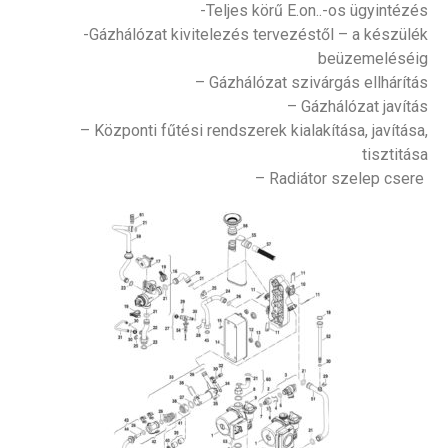
-Teljes körű E.on..-os ügyintézés
-Gázhálózat kivitelezés tervezéstől – a készülék
beüzemeléséig
– Gázhálózat szivárgás ellhárítás
– Gázhálózat javítás
– Központi fűtési rendszerek kialakítása, javítása,
tisztitása
– Radiátor szelep csere