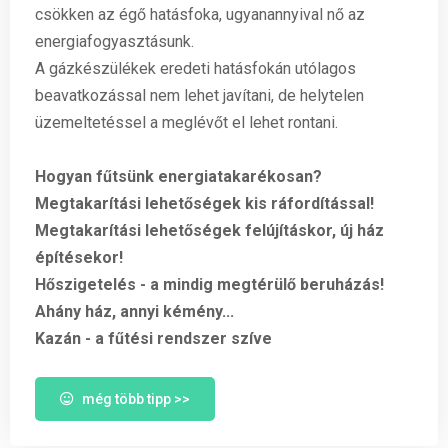
csökken az égő hatásfoka, ugyanannyival nő az
energiafogyasztásunk.
A gázkészülékek eredeti hatásfokán utólagos
beavatkozással nem lehet javítani, de helytelen
üzemeltetéssel a meglévőt el lehet rontani.
Hogyan fűtsünk energiatakarékosan?
Megtakarítási lehetőségek kis ráfordítással!
Megtakarítási lehetőségek felújításkor, új ház
építésekor!
Hőszigetelés - a mindig megtérülő beruházás!
Ahány ház, annyi kémény...
Kazán - a fűtési rendszer szíve
még több tipp >>